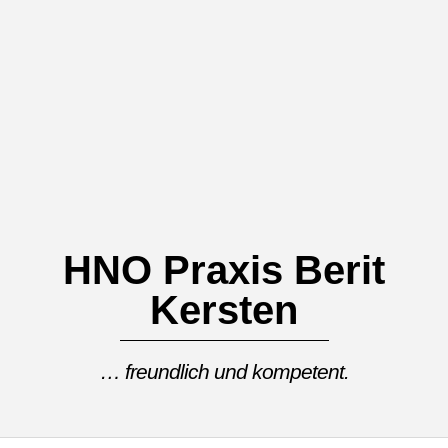
Skip
to
content
HNO Praxis Berit
Kersten
… freundlich und kompetent.