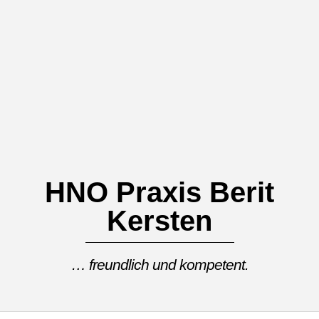
Skip
to
content
HNO Praxis Berit
Kersten
… freundlich und kompetent.