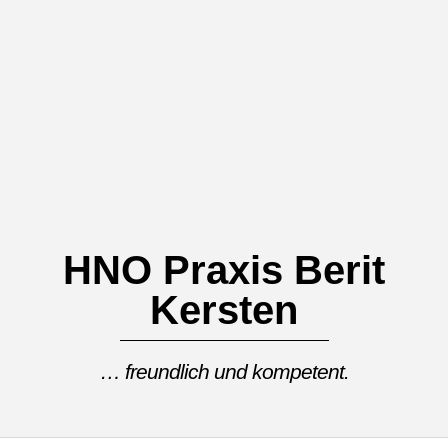
Skip
to
content
HNO Praxis Berit
Kersten
… freundlich und kompetent.