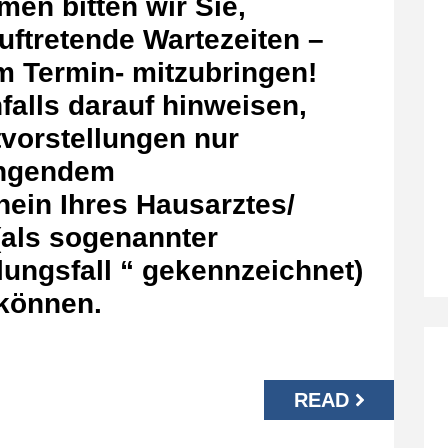
en bitten wir Sie,
uftretende Wartezeiten –
em Termin- mitzubringen!
alls darauf hinweisen,
tvorstellungen nur
ingendem
ein Ihres Hausarztes/
 (als sogenannter
lungsfall “ gekennzeichnet)
 können.
READ